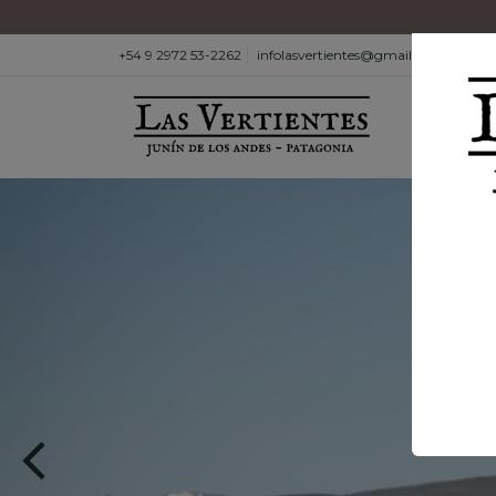
+54 9 2972 53-2262
infolasvertientes@gmail.com
INICIO