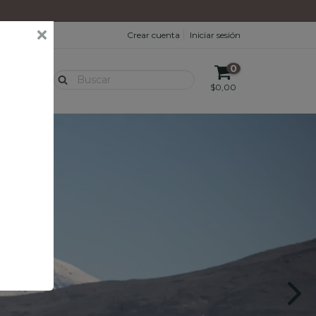
Crear cuenta
Iniciar sesión
0
CETAS
$0,00